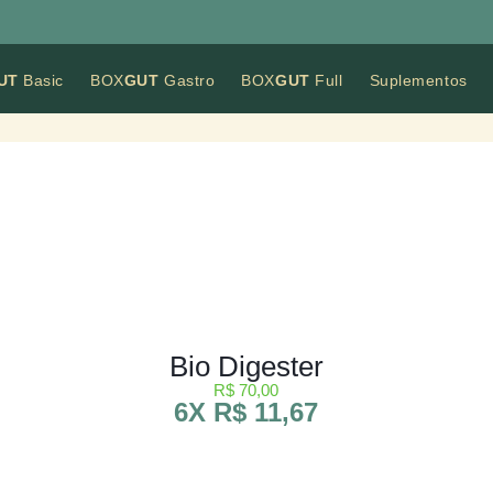
UT
Basic
BOX
GUT
Gastro
BOX
GUT
Full
Suplementos
Bio Digester
R$ 70,00
6X R$ 11,67