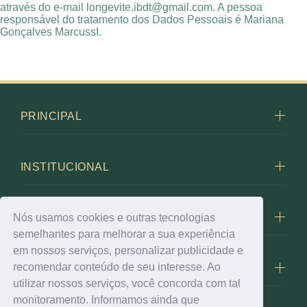
através do e-mail
longevite.ibdt@gmail.com
. A pessoa
responsável do tratamento dos Dados Pessoais é Mariana
Gonçalves MarcussI.
PRINCIPAL
INSTITUCIONAL
FALE CONOSCO
Nós usamos cookies e outras tecnologias
semelhantes para melhorar a sua experiência
em nossos serviços, personalizar publicidade e
recomendar conteúdo de seu interesse. Ao
BIOLEVEN
utilizar nossos serviços, você concorda com tal
monitoramento. Informamos ainda que