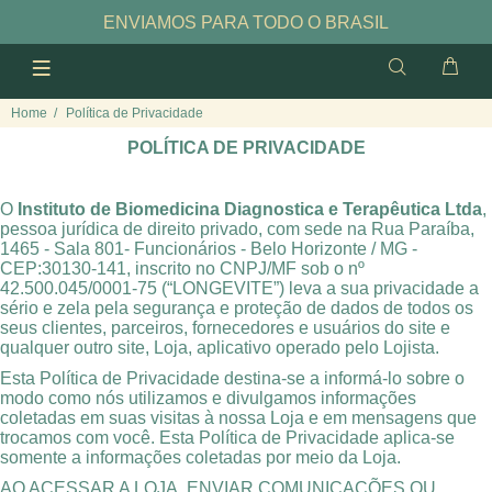
ENVIAMOS PARA TODO O BRASIL
Home
Política de Privacidade
POLÍTICA DE PRIVACIDADE
O
Instituto de Biomedicina Diagnostica e Terapêutica Ltda
,
pessoa jurídica de direito privado, com sede na Rua Paraíba,
1465 - Sala 801- Funcionários - Belo Horizonte / MG -
CEP:30130-141, inscrito no CNPJ/MF sob o nº
42.500.045/0001-75 (“LONGEVITE”) leva a sua privacidade a
sério e zela pela segurança e proteção de dados de todos os
seus clientes, parceiros, fornecedores e usuários do site e
qualquer outro site, Loja, aplicativo operado pelo Lojista.
Esta Política de Privacidade destina-se a informá-lo sobre o
modo como nós utilizamos e divulgamos informações
coletadas em suas visitas à nossa Loja e em mensagens que
trocamos com você. Esta Política de Privacidade aplica-se
somente a informações coletadas por meio da Loja.
AO ACESSAR A LOJA, ENVIAR COMUNICAÇÕES OU