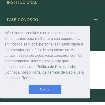
INSTITUCIONAL
FALE CONOSCO
Nós usamos cookies e outras tecnologias
BIOLEVEN
semelhantes para melhorar a sua experiência
em nossos serviços, personalizar publicidade e
recomendar conteúdo de seu interesse. Ao
utilizar nossos serviços, você concorda com tal
monitoramento. Informamos ainda que
atualizamos nossa
Política de Privacidade
.
© 2023
Conheça nosso
Portal de Termos de Uso
e veja
os nossos Termos.
Aceitar